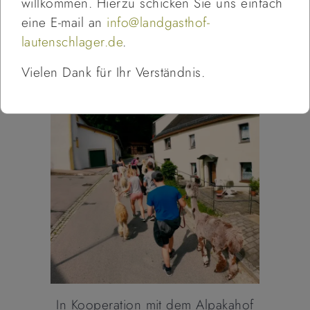
willkommen. Hierzu schicken Sie uns einfach
Alpaka - Biergarten -
eine E-mail an
info@landgasthof-
lautenschlager.de
.
Wanderung
Vielen Dank für Ihr Verständnis.
In Kooperation mit dem Alpakahof